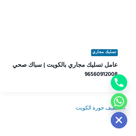
تسليك مجاري
عامل تسليك مجاري​ بالكويت | سباك صحي
96560912008
chaty
Hide