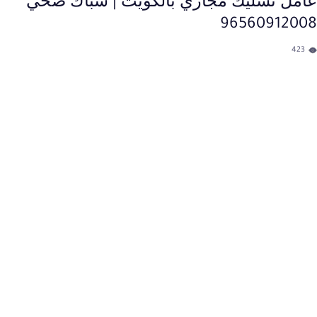
عامل تسليك مجاري​ بالكويت | سباك صحي
96560912008
423