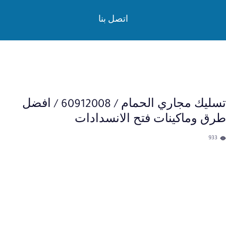
لتجاوز
اتصل بنا
لى
لمحتوى
تسليك المجارى
تسليك مجاري الحمام / 60912008 / افضل
طرق وماكينات فتح الانسدادات
933