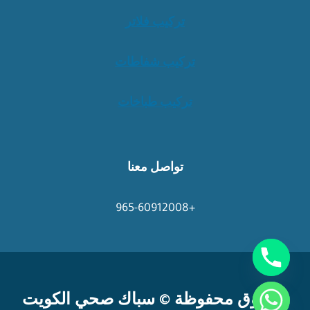
تركيب فلاتر
تركيب شفاطات
تركيب طباخات
تواصل معنا
+965-60912008
chaty
الحقوق محفوظة © سباك صحي الكويت