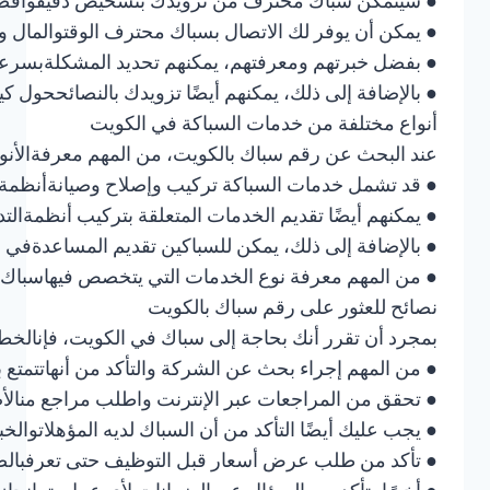
● سيتمكن سباك محترف من تزويدك بتشخيص دقيقوأفضل
● يمكن أن يوفر لك الاتصال بسباك محترف الوقتوالمال و
● بفضل خبرتهم ومعرفتهم، يمكنهم تحديد المشكلةبسرع
● بالإضافة إلى ذلك، يمكنهم أيضًا تزويدك بالنصائححول 
أنواع مختلفة من خدمات السباكة في الكويت
عند البحث عن رقم سباك بالكويت، من المهم معرفةالأنواع
● قد تشمل خدمات السباكة تركيب وإصلاح وصيانةأنظمة
● يمكنهم أيضًا تقديم الخدمات المتعلقة بتركيب أنظمةالتدف
● بالإضافة إلى ذلك، يمكن للسباكين تقديم المساعدةفي إص
● من المهم معرفة نوع الخدمات التي يتخصص فيهاسباك
نصائح للعثور على رقم سباك بالكويت
بمجرد أن تقرر أنك بحاجة إلى سباك في الكويت، فإنالخطوة 
● من المهم إجراء بحث عن الشركة والتأكد من أنهاتتمتع
● تحقق من المراجعات عبر الإنترنت واطلب مراجع منالأصد
● يجب عليك أيضًا التأكد من أن السباك لديه المؤهلاتوالخبر
● تأكد من طلب عرض أسعار قبل التوظيف حتى تعرفبالض