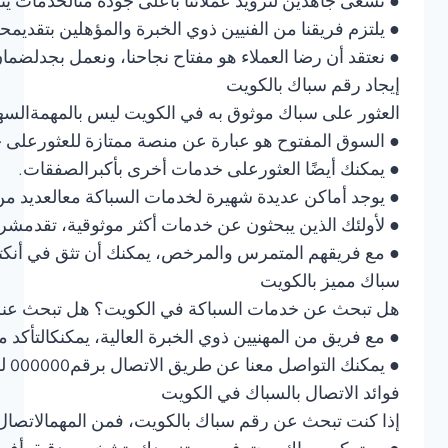
● نسعى جاهدين لتزويد عملائنا بأعلى جودة منالخدمات يت
● يلتزم فريقنا من الفنيين ذوي الخبرة والمؤهلين بتقديمحل
● نعتقد أن رضا العملاء هو مفتاح نجاحنا، ونعمل بجدلضمان 
إيجاد رقم سباك بالكويت
العثور على سباك موثوق به في الكويت ليس بالمهمةالسهل
● السوق المفتوح هو عبارة عن منصة ممتازة للعثورعلى خ
● يمكنك أيضًا العثورعلى خدمات أخرى بأكبرالصفقات.
● يوجد أماكن عديدة شهيرة لخدمات السباكة معالعديد من 
● لأولئك الذين يبحثون عن خدمات أكثر موثوقية، تقدمشركت
● مع فريقهم المتمرس والمرخص، يمكنك أن تثق في أنك
سباك مميز بالكويت
هل تبحث عن خدمات السباكة في الكويت؟ هل تبحث عنرقم
● مع فريق من المهنيين ذوي الخبرة العالية، يمكنكالتأ
● ي
فوائد الاتصال بالسباك في الكويت
إذا كنت تبحث عن رقم سباك بالكويت، فمن المهمالاتصال 