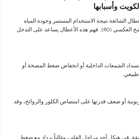
لكويت وأسبابها
عطال الشائعة نتيجة الاستخدام المستمر وجودة المياه
والضغط العالي على النظام، خصوصاً في فلاتر التناضح العكسي (RO). فهم هذه الأعطال يساعد على التدخل
 انسداد الشمعات الداخلية أو انخفاض ضغط المضخة أو
 طبيعي.
ربونية أو ضعف قدرتها على امتصاص الكلور والروائح، وقد
قق في هيكل أحد مراحل الفلتر، وغالباً يزداد مع ضغط