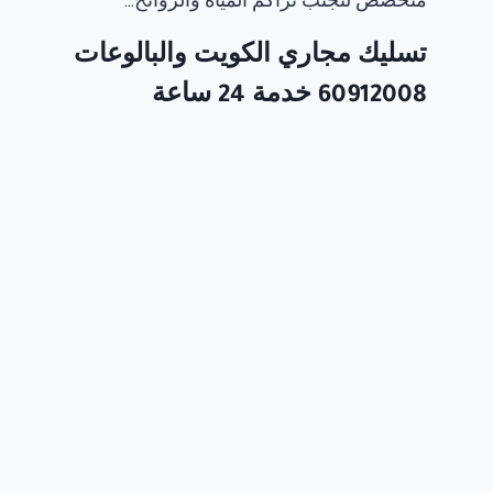
متخصص لتجنب تراكم المياه والروائح…
تسليك مجاري الكويت والبالوعات
60912008 خدمة 24 ساعة