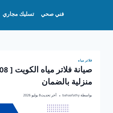
لتجاوز
لى
فني صحي
تسليك مجاري
لمحتوى
فلاتر مياه
منزلية بالضمان
بواسطة
bahaafathy
آخر تحديث
8 يوليو 2026