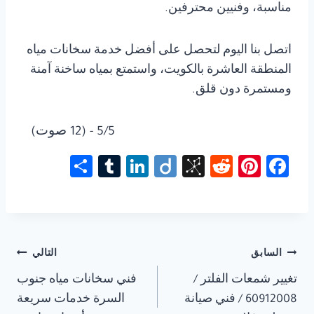
مناسبة، وفنيين محترفين.
اتصل بنا اليوم لتحصل على أفضل خدمة سخانات مياه
المنطقة العاشرة بالكويت، واستمتع بمياه ساخنة آمنة
ومستمرة دون قلق.
5/5 - (12 صوت)
S
Tu
Li
Di
Bi
R
Pi
Fa
h
m
nk
ig
b
e
nt
ce
ar
bl
e
o
S
d
er
b
e
r
dI
o
di
es
o
n
n
t
t
ok
تصفّح
السابق
التالي
o
تغيير شمعات الفلتر /
فني سخانات مياه جنوب
المقالات
m
60912008 / فني صيانة
السرة خدمات سريعة