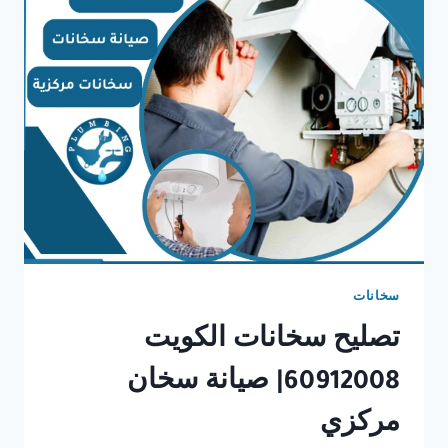
سخانات
تصليح سخانات الكويت
60912008| صيانة سخان
مركزي