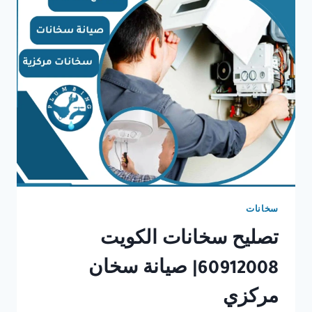
سخانات
تصليح سخانات الكويت
60912008| صيانة سخان
مركزي