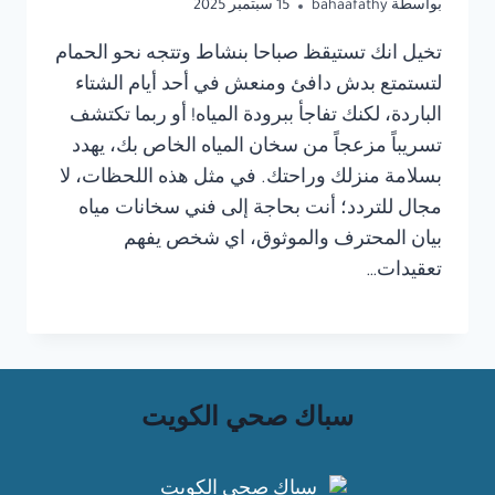
بواسطة
bahaafathy
15 سبتمبر 2025
تخيل انك تستيقظ صباحا بنشاط وتتجه نحو الحمام
لتستمتع بدش دافئ ومنعش في أحد أيام الشتاء
الباردة، لكنك تفاجأ ببرودة المياه! أو ربما تكتشف
تسريباً مزعجاً من سخان المياه الخاص بك، يهدد
بسلامة منزلك وراحتك. في مثل هذه اللحظات، لا
مجال للتردد؛ أنت بحاجة إلى فني سخانات مياه
بيان المحترف والموثوق، اي شخص يفهم
تعقيدات…
سباك صحي الكويت