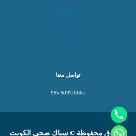
تركيب فلاتر
تركيب شفاطات
تركيب طباخات
تواصل معنا
+965-60912008
chaty
الحقوق محفوظة © سباك صحي الكويت