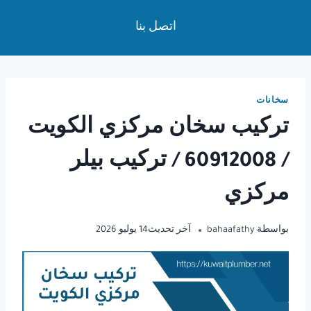
لتجاوز
اتصل بنا
لى
لمحتوى
سخانات
تركيب سخان مركزي الكويت
/ 60912008 / تركيب بيلر
مركزي
بواسطة
bahaafathy
آخر تحديث
14 يوليو 2026