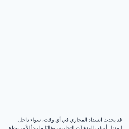
قد يحدث انسداد المجاري في أي وقت، سواء داخل
المنزل أو في المنشآت التجارية، وغالبًا ما يبدأ الأمر ببطء