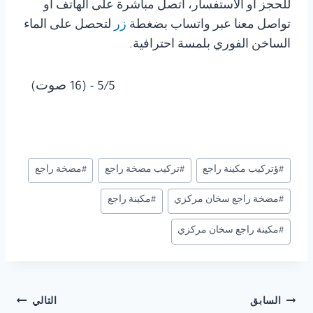
للحجز أو الاستفسار، اتصل مباشرة على الهاتف أو
تواصل معنا عبر واتساب بضغطة
زر
لتحصل على الماء
الساخن الفوري بلمسة احترافية.
5/5 - (16 صوت)
وسوم
#
ؤتركيب مكينة راجع
#
تركيب مضخة راجع
#
مضخة راجع
المقال:
#
مضخة راجع سخان مركزي
#
مكينة راجع
#
مكينة راجع سخان مركزي
تصفّح
السابق
التالي