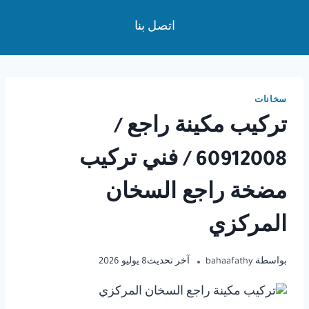
لتجاوز
اتصل بنا
لى
لمحتوى
سخانات
تركيب مكينة راجع /
60912008 / فني تركيب
مضخة راجع السخان
المركزي
بواسطة
bahaafathy
آخر تحديث
8 يوليو 2026